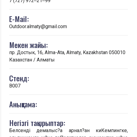
7 (727) 972‒21‒99
E-Mail:
Outdoor.almaty@gmail.com
Мекен жайы:
пр. Достык, 16, Alma-Ata, Almaty, Kazakhstan 050010
Казахстан / Алматы
Стенд:
B007
Анықтама:
Негізгі тақырыптар:
Белсенді демалыс?а арнал?ан киКемпингке,